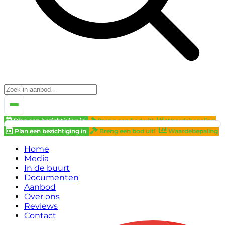
Plan een bezichtiging in
Breng een bod uit!
Waardebepaling
Plan een bezichtiging in
Breng een bod uit!
Waardebepaling
Home
Media
In de buurt
Documenten
Aanbod
Over ons
Reviews
Contact