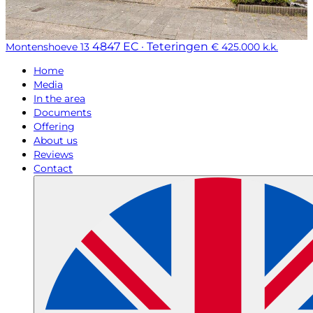
4847 EC · Teteringen
Montenshoeve 13
€ 425.000 k.k.
Home
Media
In the area
Documents
Offering
About us
Reviews
Contact